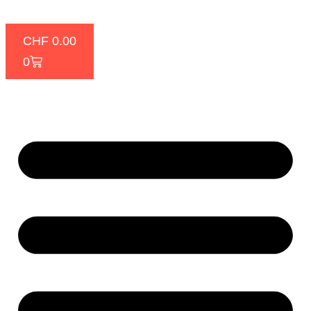
CHF
0.00
0